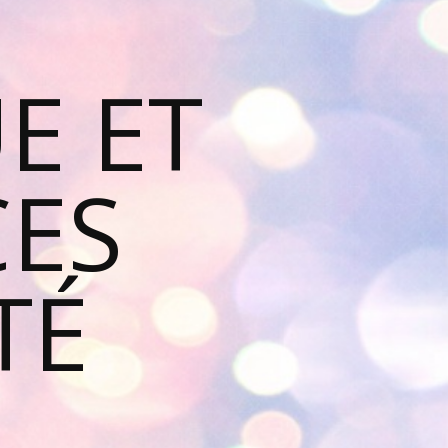
E ET
ES
TÉ