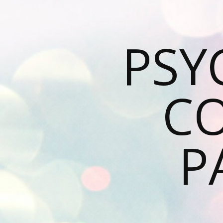
PSY
C
P