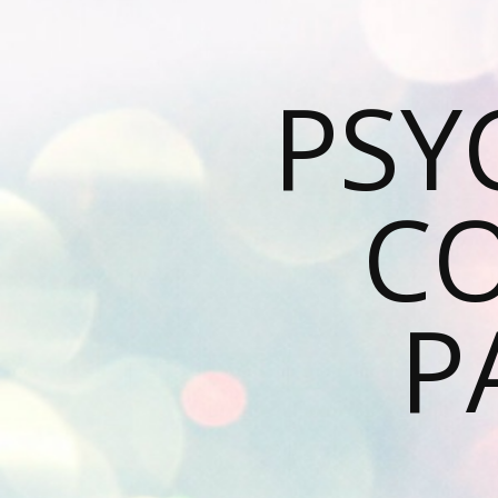
PSY
C
P