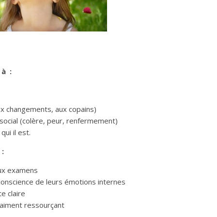
 à :
ux changements, aux copains)
social (colère, peur, renfermement)
ui il est.
 :
 aux examens
onscience de leurs émotions internes
e claire
vraiment ressourçant