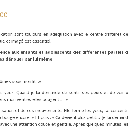
ce
axation sont toujours en adéquation avec le centre d’intérêt d
ue et imagé est essentiel.
ience aux enfants et adolescents des différentes parties 
les dénouer par lui même.
ntômes sous mon lit…»
es yeux. Quand je lui demande de sentir ses peurs et de voir 
 dans mon ventre, elles bougent … »
nsation et de ces mouvements. Elle ferme les yeux, se concent
ça bouge encore. » Et puis : « Ça devient plus petit. » Je lui deman
avec une attention douce et gentille. Après quelques minutes, el