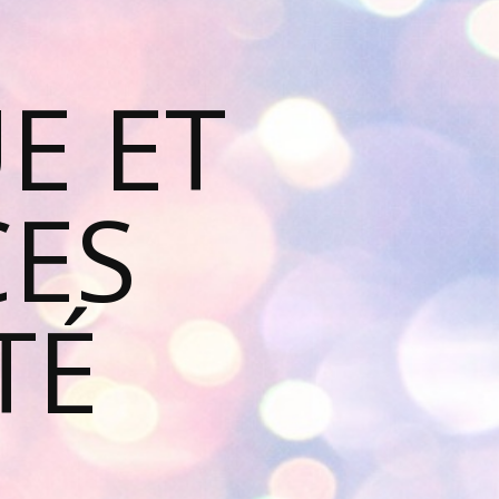
E ET
ES
TÉ