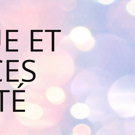
E ET
ES
TÉ