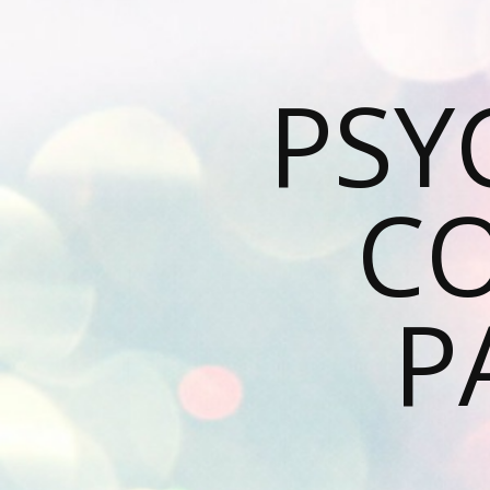
PSY
C
P