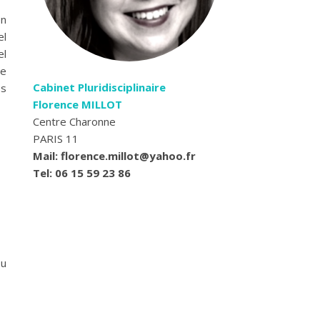
en
el
el
ie
Cabinet Pluridisciplinaire
ps
Florence MILLOT
Centre Charonne
PARIS 11
Mail: florence.millot@yahoo.fr
Tel: 06 15 59 23 86
ou