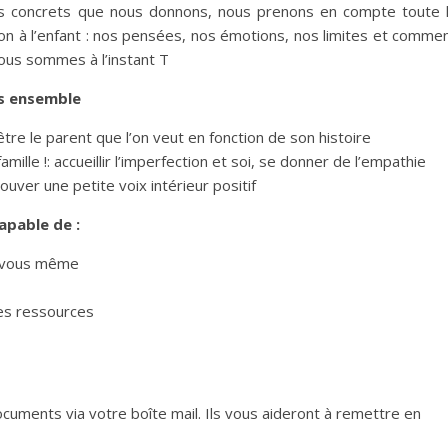
s concrets que nous donnons, nous prenons en compte toute 
tion à l’enfant : nos pensées, nos émotions, nos limites et comme
ous sommes à l’instant T
s ensemble
e le parent que l’on veut en fonction de son histoire
ille !: accueillir l’imperfection et soi, se donner de l’empathie
rouver une petite voix intérieur positif
apable de :
s vous même
es ressources
ocuments via votre boîte mail. Ils vous aideront à remettre en