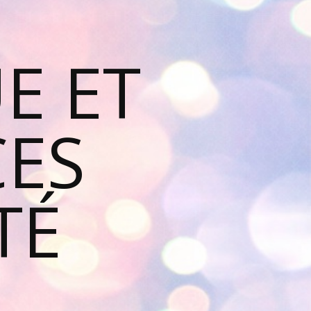
E ET
ES
TÉ