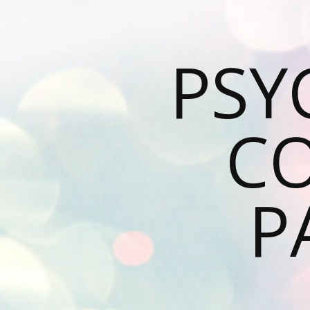
PSY
C
P